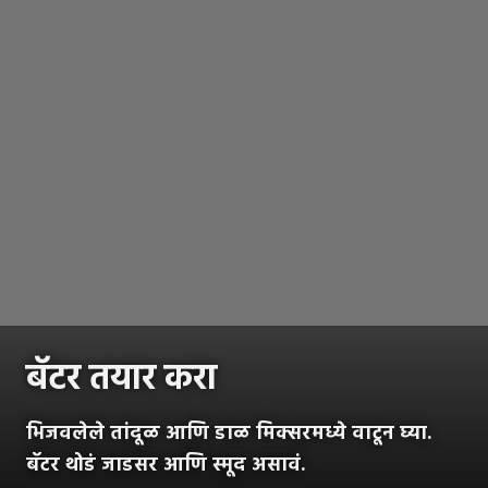
बॅटर तयार करा
भिजवलेले तांदूळ आणि डाळ मिक्सरमध्ये वाटून घ्या.
बॅटर थोडं जाडसर आणि स्मूद असावं.