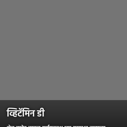
व्हिटॅमिन डी