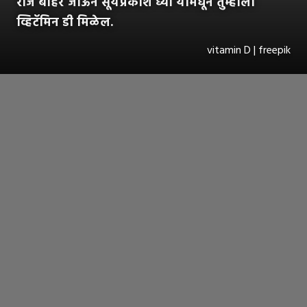
रोज बाहेर जाऊन सूर्यप्रकाश घ्या यामधून तुम्हाला
व्हिटॅमिन डी मिळेल.
vitamin D | freepik