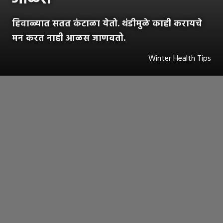
हिवाळ्यात सतत कंटाळा येतो. थंडीमुळे काही करायचे
मन करत नाही आळस जाणवतो.
Winter Health Tips