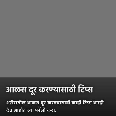
आळस दूर करण्यासाठी टिप्स
शरीरातील आळस दूर करण्यासाठी काही टिप्स आम्ही
देत आहोत त्या फॉलो करा.