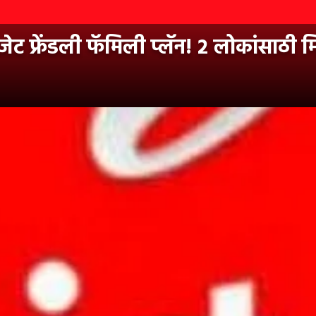
 फ्रेंडली फॅमिली प्लॅन! २ लोकांसाठी