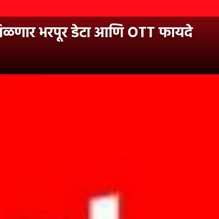
 मिळणार भरपूर डेटा आणि OTT फायदे