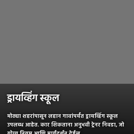
ड्रायव्हिंग स्कूल
मोठ्या शहरांपासून लहान गावांपर्यंत ड्रायव्हिंग स्कूल
उपलब्ध आहेत. कार शिकताना अनुभवी ट्रेनर निवडा, जो
योग्य नियम आणि मार्गदर्शन देईल.