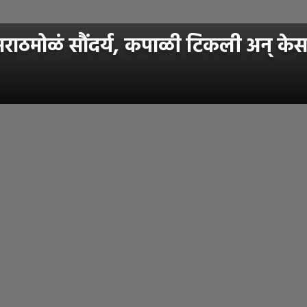
ठमोळं सौंदर्य, कपाळी टिकली अन् केस