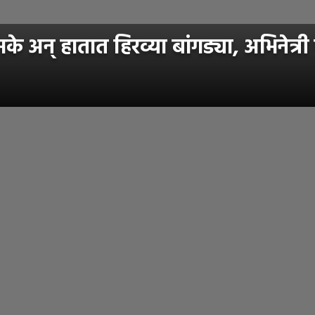
न् हातात हिरव्या बांगड्या, अभिनेत्री