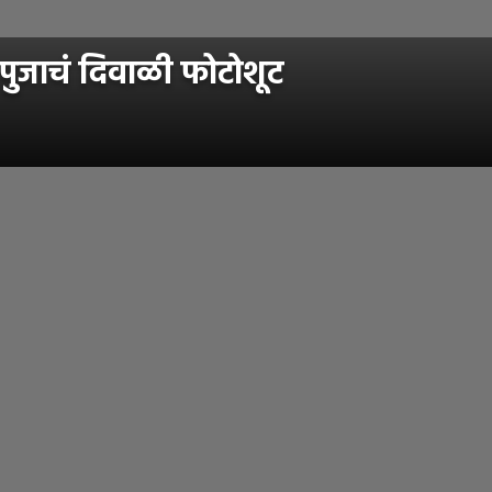
 पुजाचं दिवाळी फोटोशूट