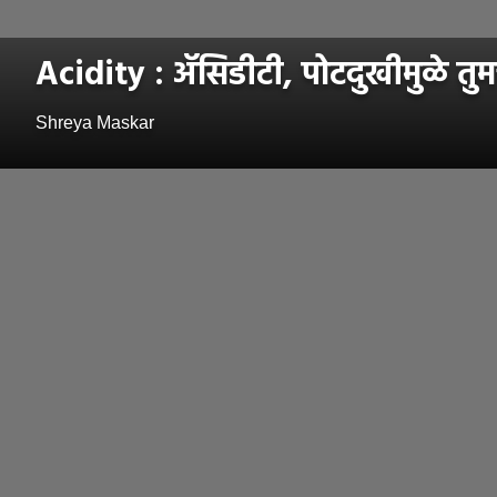
Acidity : ॲसिडीटी, पोटदुखीमुळे तुमच
Shreya Maskar