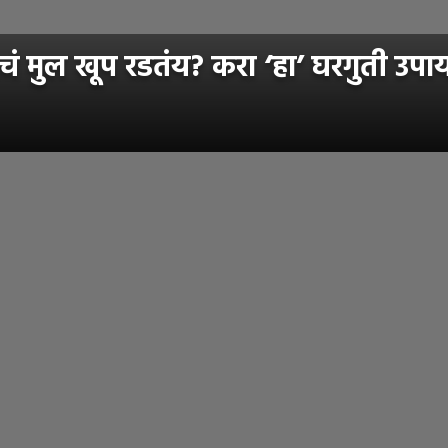
ं मुल खूप रडतंय? करा ‘हा’ घरगुती उपाय