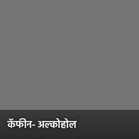
कॅफीन- अल्कोहोल