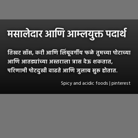
मसालेदार आणि आम्लयुक्त पदार्थ
तिखट सॉस, करी आणि लिंबूवर्गीय फळे तुमच्या पोटाच्या
आणि आतड्यांच्या अस्तराला त्रास देऊ शकतात,
परिणामी पोटदुखी वाढते आणि जुलाब सुरू होतात.
Spicy and acidic foods | pinterest