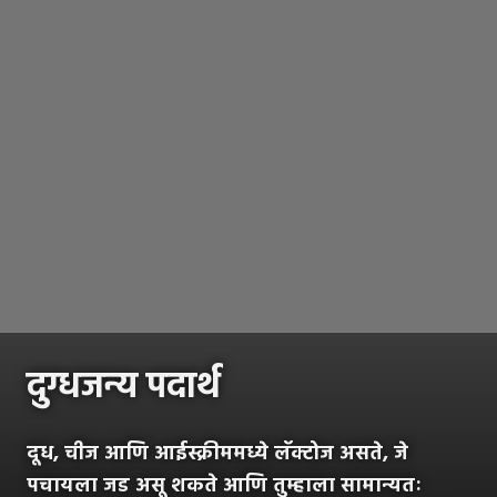
दुग्धजन्य पदार्थ
दूध, चीज आणि आईस्क्रीममध्ये लॅक्टोज असते, जे
पचायला जड असू शकते आणि तुम्हाला सामान्यतः