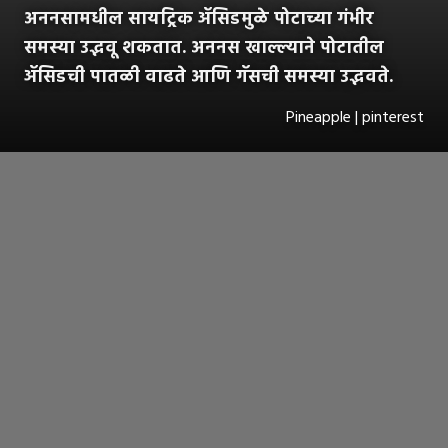
अननसामधील सायट्रिक ॲसिडमुळे पोटाच्या गंभीर
समस्या उद्भवू शकतात. अननस खाल्ल्याने पोटातील
ॲसिडची पातळी वाढते आणि गॅसची समस्या उद्भवते.
Pineapple | pinterest