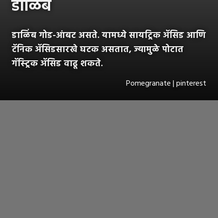
डाळिंब
डाळिंब गोड-आंबट असते. यामध्ये सायट्रिक ॲसिड आणि
टॅनिक ॲसिडसारखे घटक असतात, ज्यामुळे पोटात
गॅस्ट्रिक ॲसिड वाढू शकते.
Pomegranate | pinterest