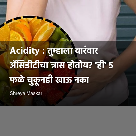
Acidity : तुम्हाला वारंवार
ॲसिडीटीचा त्रास होतोय? 'ही' ५
फळे चुकूनही खाऊ नका
Shreya Maskar