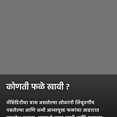
कोणती फळे खावी ?
ॲसिडिटीचा त्रास असलेल्या लोकांनी लिंबूवर्गीय
नसलेल्या आणि कमी आम्लयुक्त फळांचा आहारात