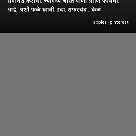
समावेश करावा. ज्यामध्ये जास्त पाणी आणि फायबर
आहे, अशी फळे खावी. उदा. सफरचंद , केळ
apples | pinterest