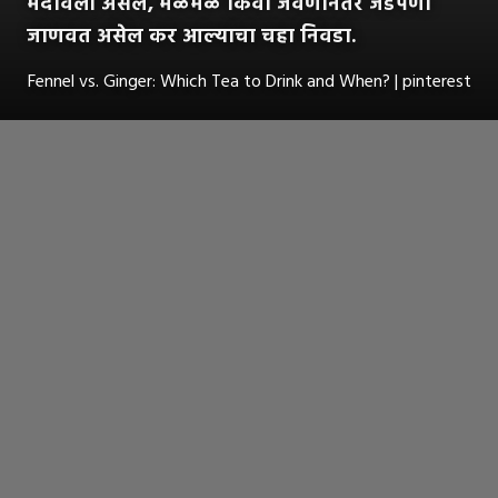
मंदावली असेल, मळमळ किंवा जेवणानंतर जडपणा
जाणवत असेल कर आल्याचा चहा निवडा.
Fennel vs. Ginger: Which Tea to Drink and When? | pinterest