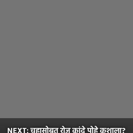
NEXT:
चहासोबत रोज कांदे पोहे कशाला?