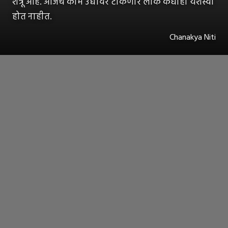
शत्रू आहे. आजचं काम उद्यावर टाकणारे लोक कधीही यशस्वी
होत नाहीत.
Chanakya Niti