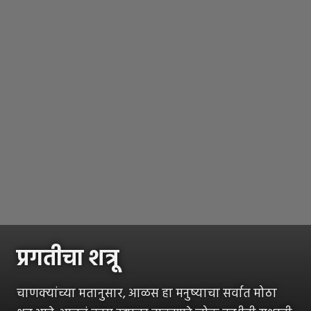
प्रगतीचा शत्रू
चाणक्यांच्या मतानुसार, आळस हा मनुष्याचा सर्वात मोठा