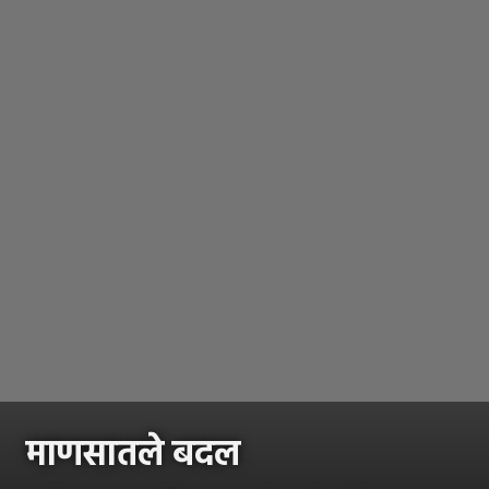
माणसातले बदल