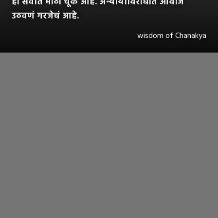
ही सर्वात मोठी चूक आहे. अन्यायाविरोधात आवाज
उठवणं गरजेचं आहे.
wisdom of Chanakya