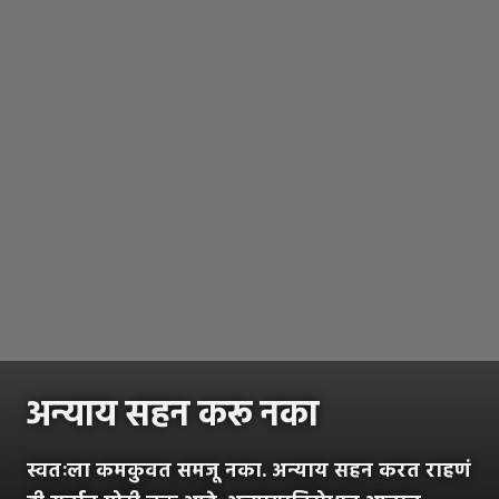
अन्याय सहन करू नका
स्वतःला कमकुवत समजू नका. अन्याय सहन करत राहणं