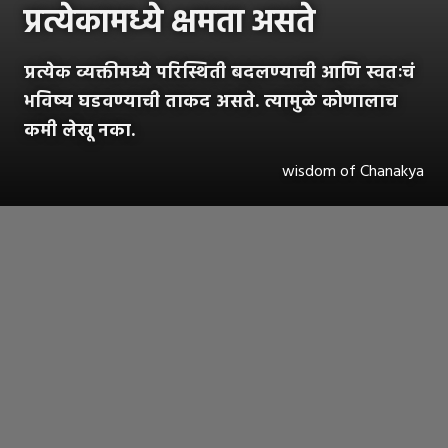
प्रत्येकामध्ये क्षमता असते
प्रत्येक व्यक्तीमध्ये परिस्थिती बदलण्याची आणि स्वतःचं
भविष्य घडवण्याची ताकद असते. त्यामुळे कोणालाच
कमी लेखू नका.
wisdom of Chanakya