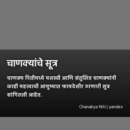
चाणक्यांचे सूत्र
चाणक्य नितीमध्ये यशस्वी आणि संतुलित चाणक्यांनी
काही महत्वाची आयुष्यात फायदेशीर ठरणारी सुत्र
सांगितली आहेत.
Chanakya Niti | yandex