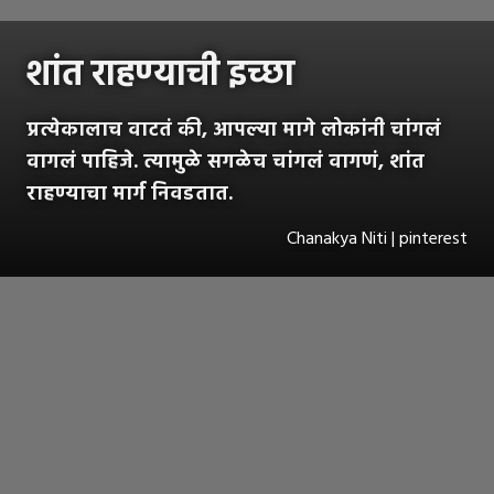
शांत राहण्याची इच्छा
प्रत्येकालाच वाटतं की, आपल्या मागे लोकांनी चांगलं
वागलं पाहिजे. त्यामुळे सगळेच चांगलं वागणं, शांत
राहण्याचा मार्ग निवडतात.
Chanakya Niti | pinterest