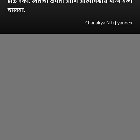
होऊ नका. स्वतःची क्षमता आणि आत्मविश्वास योग्य वेळी
दाखवा.
Chanakya Niti | yandex