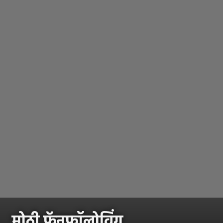
मोठी फॅनफॉलोविंग