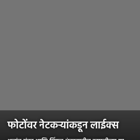
फोटोंवर नेटकऱ्यांकडून लाईक्स