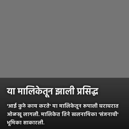
या मालिकेतून झाली प्रसिद्ध
'आई कुठे काय करते' या मालिकेतून रूपाली घराघरात
ओळखू लागली. मालिकेत तिने खलनायिका 'संजनाची'
भूमिका साकारली.