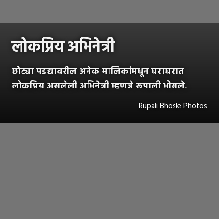
लोकप्रिय अभिनेत्री
छोट्या पडद्यावरील अनेक मालिकांमधून घराघरात
लोकप्रिय असलेली अभिनेत्री म्हणजे रूपाली भोसले.
Rupali Bhosle Photos