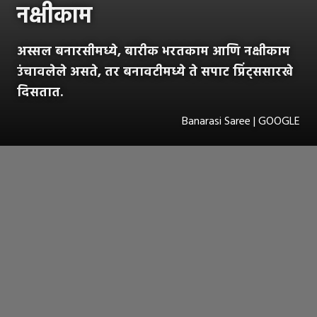
नक्षीकाम
अस्सल बनारसीमध्ये, बारीक भरतकाम आणि नक्षीकाम
उंचावलेले असते, तर बनावटीमध्ये ते सपाट प्रिंट्ससारखे
दिसतात.
Banarasi Saree | GOOGLE