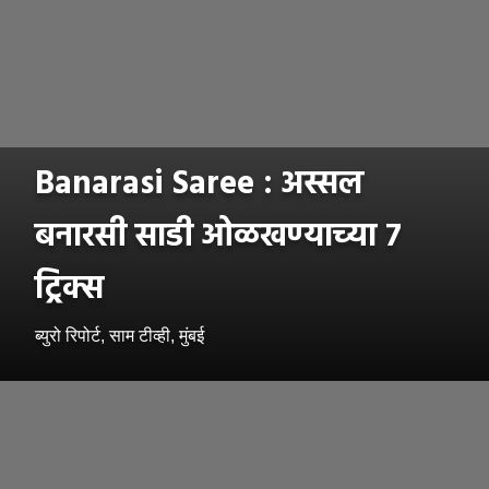
Banarasi Saree : अस्सल
बनारसी साडी ओळखण्याच्या ७
ट्रिक्स
ब्युरो रिपोर्ट, साम टीव्ही, मुंबई