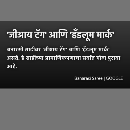
'जीआय टॅग' आणि 'हॅंडलूम मार्क'
बनारसी साडीवर 'जीआय टॅग' आणि 'हॅंडलूम मार्क'
असते, हे साडीच्या प्रामाणिकपणाचा सर्वात मोठा पुरावा
आहे.
Banarasi Saree | GOOGLE