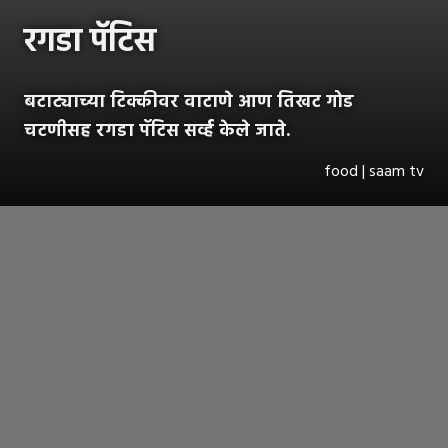
रगडा पॅटिस
बटाट्याच्या टिक्कीवर वाटाणे आण तिखट गोड
चटणीसह रगडा पॅटिस सर्व्ह केले जाते.
food | saam tv