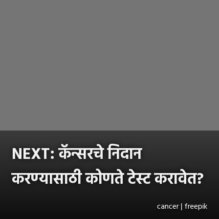
NEXT: कॅन्सरचे निदान
करण्यासाठी कोणते टेस्ट करावेत?
cancer | freepik