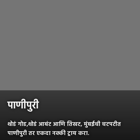
पाणीपुरी
थोडं गोड,थोडं आबंट आणि तिखट, मुंबईची चटपटीत
पाणीपुरी तर एकदा नक्की ट्राय करा.