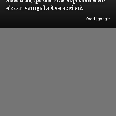
तांदळाचे पीठ, गूळ आणि नारळापासून बनवले जाणारे
मोदक हा महाराष्ट्रातील फेमस पदार्थ आहे.
food | google