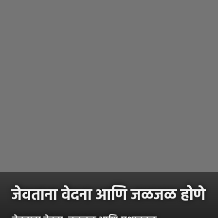
जेवताना वेदना आणि जळजळ होणे