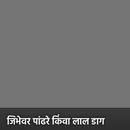
जिभेवर पांढरे किंवा लाल डाग