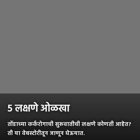
५ लक्षणे ओळखा
तोंडाच्या कर्करोगाची सुरूवातीची लक्षणे कोणती आहेत?
ती या वेबस्टोरीतून जाणून घेऊयात.