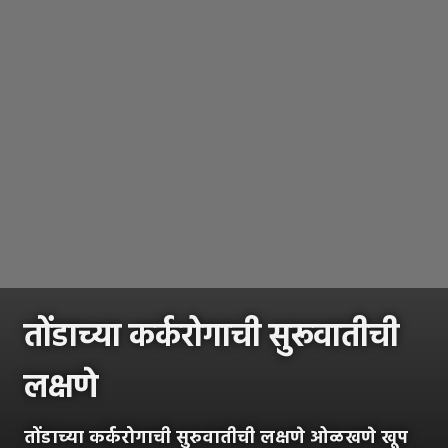
तोंडाच्या कर्करोगाची सुरूवातीची
लक्षणे
तोंडाच्या कर्करोगाची सुरुवातीची लक्षणे ओळखणे खूप