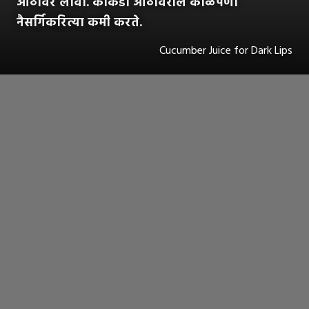
ओठांवर लावा. काकडी ओठांवरील काळेपणा
नैसर्गिकरित्या कमी करते.
Cucumber Juice for Dark Lips