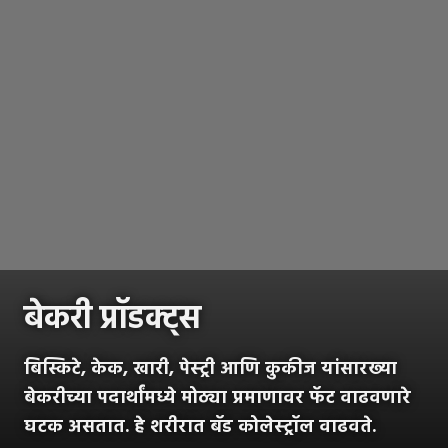
बेकरी प्रॉडक्ट्स
बिस्किटे, केक, खारी, पेस्ट्री आणि कुकीज यांसारख्या
बेकरीच्या पदार्थांमध्ये मोठ्या प्रमाणावर फॅट वाढवणारे
घटक असतात. हे शरीरात बॅड कोलेस्ट्रॉल वाढवते.