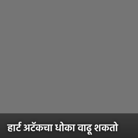
हार्ट अटॅकचा धोका वाढू शकतो