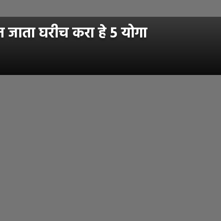
 जाता घरीच करा हे 5 योगा