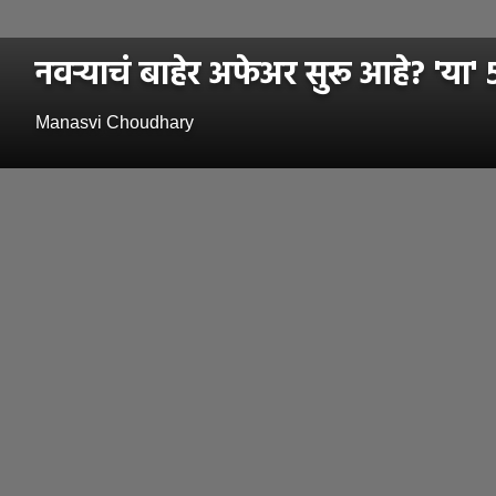
नवऱ्याचं बाहेर अफेअर सुरू आहे? 'या
Manasvi Choudhary