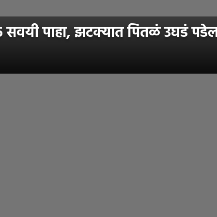
' ५ सवयी पाहा, झटक्यात पितळं उघडं पडे