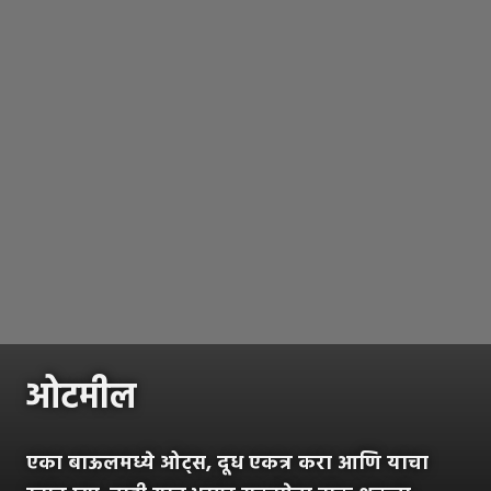
ओटमील
एका बाऊलमध्ये ओट्स, दूध एकत्र करा आणि याचा