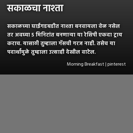
सकाळचा नाश्ता
सकाळच्या घाईगडबडीत नाश्ता बनवायला वेळ नसेल
तर अवघ्या ५ मिनिटांत बनणाऱ्या या रेसिपी एकदा ट्राय
कराच. यासाठी तुम्हाला गॅसची गरज नाही. तसेच या
पदार्थांमुळे तुम्हाला उत्साही देखील वाटेल.
Morning Breakfast | pinterest