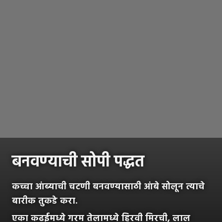
बनवण्याची सोपी पद्धत
कच्चा आंब्याची चटणी बनवण्यासाठी आंबे सोलून त्याचे
बारीक तुकडे करा.
एका कढईमध्ये गरम तेलामध्ये हिरवी मिरची, लाल