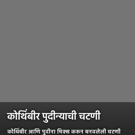
कोथिंबीर पुदीन्याची चटणी
कोथिंबीर आणि पुदीना मिक्स करून बनवलेली चटणी