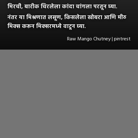
मिरची, बारीक चिरलेला कांदा चांगला परतून घ्या.
नंतर या मिश्रणात लसूण, किसलेला खोबरा आणि मीठ
मिक्स करून मिक्सरमध्ये वाटून घ्या.
Raw Mango Chutney | pintrest