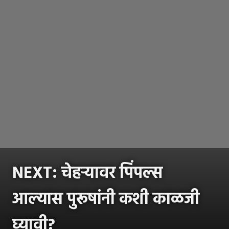
NEXT: चेहऱ्यावर पिंपल्स
आल्यास पुरूषांनी कशी काळजी
घ्यावी?