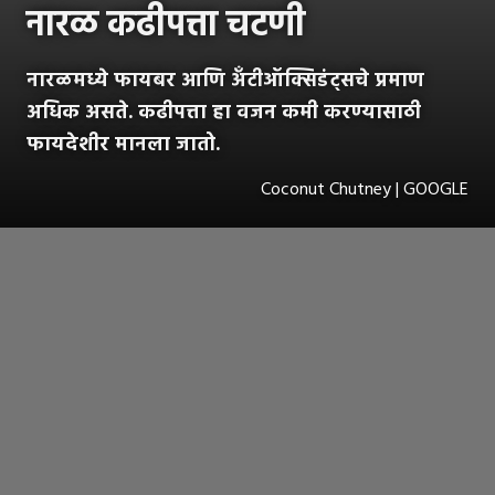
नारळ कढीपत्ता चटणी
नारळमध्ये फायबर आणि अँटीऑक्सिडंट्सचे प्रमाण
अधिक असते. कढीपत्ता हा वजन कमी करण्यासाठी
फायदेशीर मानला जातो.
Coconut Chutney | GOOGLE