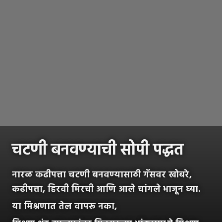
चटणी बनवण्याची सोपी पद्धत
नारळ कढीपत्ता चटणी बनवण्यासाठी गॅसवर खोबरे,
कढीपत्ता, हिरवी मिरची आणि आले चांगले भाजून घ्या.
या मिश्रणात तेल वापरू नका,