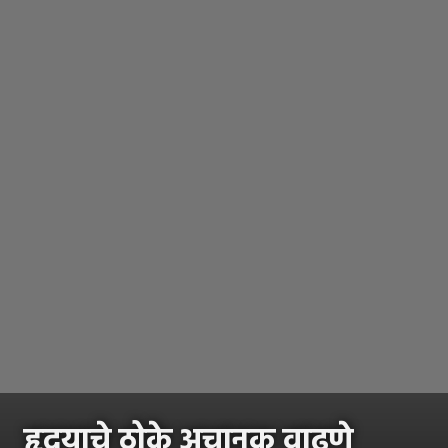
हृदयाचे ठोके अचानक वाढणे