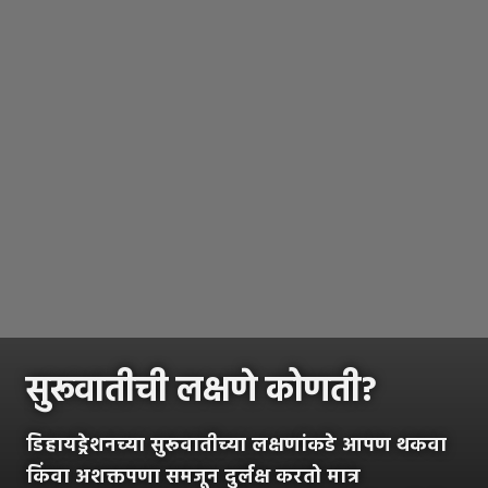
सुरूवातीची लक्षणे कोणती?
डिहायड्रेशनच्या सुरूवातीच्या लक्षणांकडे आपण थकवा
किंवा अशक्तपणा समजून दुर्लक्ष करतो मात्र