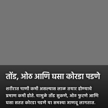
तोंड, ओठ आणि घसा कोरडा पडणे
शरीरात पाणी कमी असल्यास लाळ तयार होण्याचे
प्रमाण कमी होते. यामुळे तोंड सुकणे, ओठ फुटणे आणि
घसा सतत कोरडा पडणे या समस्या जाणवू लागतात.