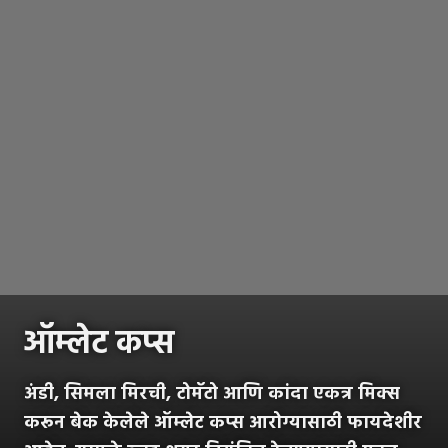
ऑम्लेट कप्स
अंडी, सिमला मिरची, टोमॅटो आणि कांदा एकत्र मिक्स
करून बेक केलेले ऑम्लेट कप्स आरोग्यासाठी फायदेशीर