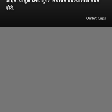
आहेत. यामुळे ब्लड शुगर नियंत्रित ठेवण्यासाठी मदत
होते.
Omlet Cups