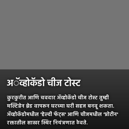
अॅव्होकॅडो चीज टोस्ट
कुरकुरीत आणि चवदार ॲव्होकॅडो चीज टोस्ट तुम्ही
मल्टिग्रेन ब्रेड वापरून घरच्या घरी सहज बनवू शकता.
ॲव्होकॅडोमधील 'हेल्दी फॅट्स' आणि चीजमधील 'प्रोटीन'
रक्तातील साखर स्थिर नियंत्रणात ठेवते.