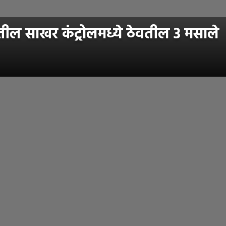
तील साखर कंट्रोलमध्ये ठेवतील 3 मसाले