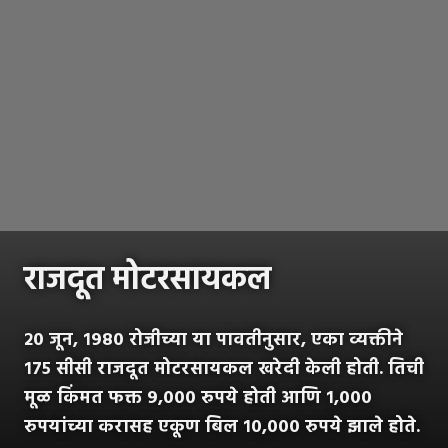
राजदूत मोटरसायकल
२० जून, १९८० रोजीच्या या पावतीनुसार, एका व्यक्तीने
१७५ सीसी राजदूत मोटरसायकल खरेदी केली होती. तिची
मूळ किंमत फक्त ९,००० रुपये होती आणि १,०००
रुपयांच्या करासह एकूण बिल १०,००० रुपये झाले होते.