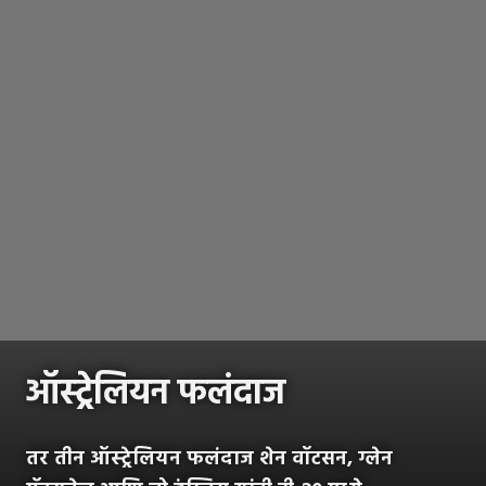
ऑस्ट्रेलियन फलंदाज
तर तीन ऑस्ट्रेलियन फलंदाज शेन वॉटसन, ग्लेन