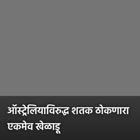
ऑस्ट्रेलियाविरुद्ध शतक ठोकणारा
एकमेव खेळाडू