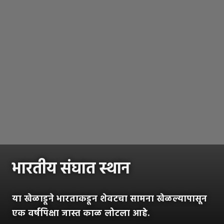
भारतीय संघात स्थान
या खेळाडूने भारताकडून शेवटचा सामना खेळल्यापासून
एक वर्षपिक्षा जास्त काळ लोटला आहे.