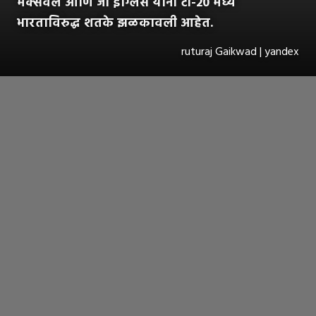
मॅक्सवेल आणि जो इंग्लिस यांनी टी-20 मध्ये
भारताविरुद्ध शतके झळकावली आहेत.
ruturaj Gaikwad | yandex