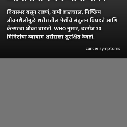
दिवसभर बसून राहणं, कमी हालचाल, निष्क्रिय
जीवनशैलीमुळे शरीरातील पेशींचे संतुलन बिघडते आणि
कॅन्सरचा धोका वाढतो. WHO नुसार, दररोज ३०
मिनिटांचा व्यायाम शरीराला सुरक्षित ठेवतो.
cancer symptoms