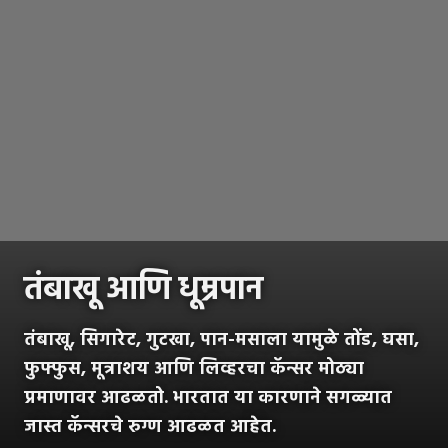
तंबाखू आणि धूम्रपान
तंबाखू, सिगारेट, गुटखा, पान-मसाला यामुळे तोंड, घसा,
फुफ्फुस, मूत्राशय आणि लिव्हरचा कॅन्सर मोठ्या
प्रमाणावर आढळतो. भारतात या कारणाने सगळ्यात
जास्त कॅन्सरचे रुग्ण आढळत आहेत.