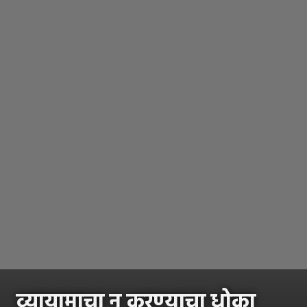
व्यायामाचा न करण्याचा धोका