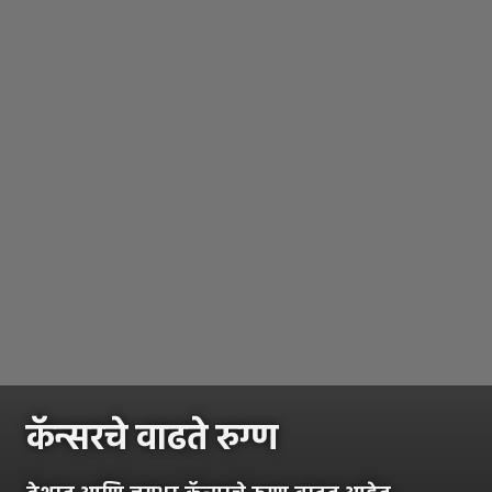
कॅन्सरचे वाढते रुग्ण