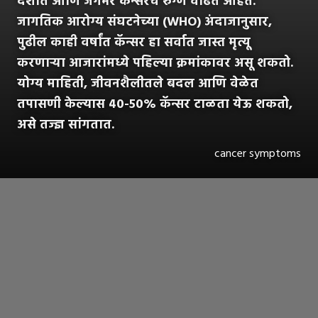
देशात आणि जगभर कॅन्सरचे रुग्ण वाढत आहेत.
जागतिक आरोग्य संघटनेच्या (WHO) अंदाजानुसार,
पुढील काही वर्षांत कॅन्सर हा सर्वात जास्त मृत्यू
करणाऱ्या आजारांमध्ये पहिल्या क्रमांकावर असू शकतो.
योग्य माहिती, जीवनशैलीतले बदल आणि वेळेत
तपासणी केल्यास ४०-५०% कॅन्सर टाळता येऊ शकतो,
असे तज्ज्ञ सांगतात.
cancer symptoms