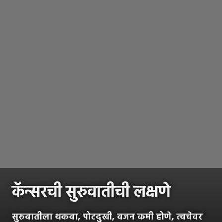
कॅन्सरची सुरुवातीची लक्षणे
सुरुवातीला थकवा, पोटदुखी, वजन कमी होणे, त्वचेवर