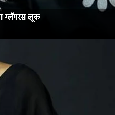
चा ग्लॅमरस लूक