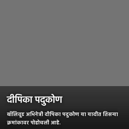
दीपिका पदुकोण
बॉलिवूड अभिनेत्री दीपिका पदुकोण या यादीत तिसऱ्या
क्रमांकावर पोहोचली आहे.