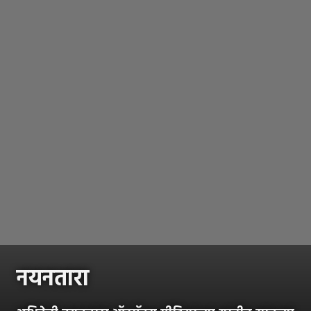
नयनतारा