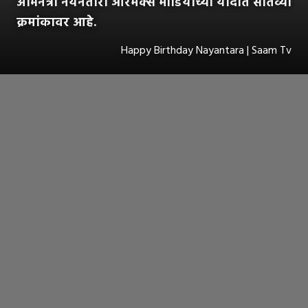
अभिनेत्री नयनतारा ऑरमॅक्स मीडियाच्या यादीत सातव्या
क्रमांकावर आहे.
Happy Birthday Nayantara | Saam Tv