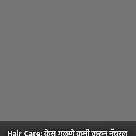
Hair Care: केस गळणे कमी करुन नॅचरल