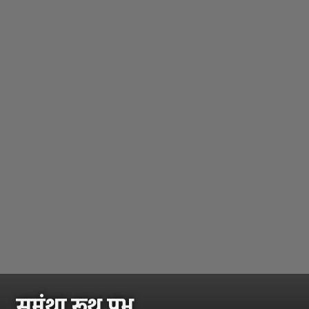
समंथा रूथ प्रभू