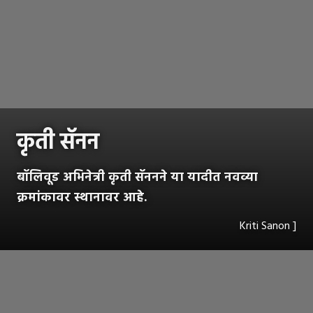
कृती सॅनन
बॉलिवूड अभिनेत्री कृती सॅननने या यादीत नवव्या
क्रमांकावर स्थानावर आहे.
Kriti Sanon ]