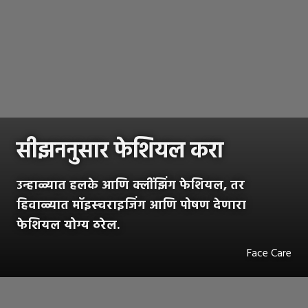
सीझननुसार फेशियल करा
उन्हाळ्यात हलके आणि क्लींझिंग फेशियल, तर
हिवाळ्यात मॉइस्चराइजिंग आणि पोषण देणारा
फेशियल योग्य ठरेल.
Face Care