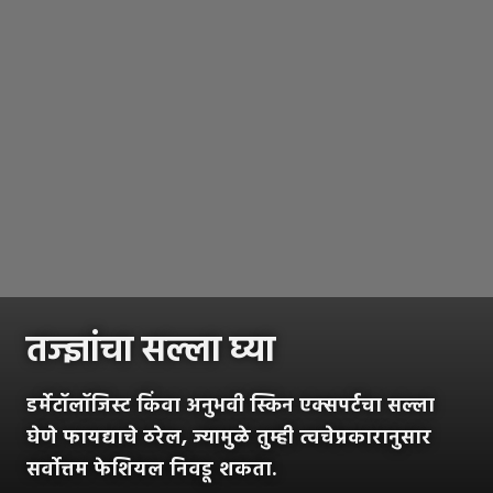
तज्ज्ञांचा सल्ला घ्या
डर्मेटॉलॉजिस्ट किंवा अनुभवी स्किन एक्सपर्टचा सल्ला
घेणे फायद्याचे ठरेल, ज्यामुळे तुम्ही त्वचेप्रकारानुसार
सर्वोत्तम फेशियल निवडू शकता.