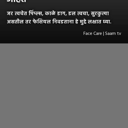
जर त्वचेत पिंप्ल्स, काळे डाग, डल त्वचा, सुरकुत्या
असतील तर फेशियल निवडताना हे मुद्दे लक्षात घ्या.
Face Care | Saam tv