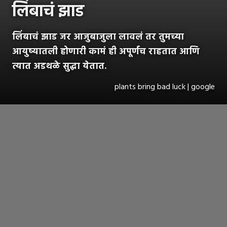
लिंबाचं झाड
लिंबाचं झाड जर आजुबाजुला लावलं तर तुमच्या
आयुष्यातली होणारी कामं ही अपूर्णच राहतात आणि
त्यात अडथळे सुद्धा येतात.
plants bring bad luck | google