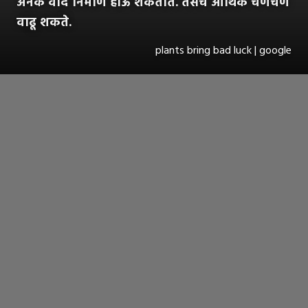
अनेक वाद निर्माण होऊ शकतात. तसेच आर्थिक चणचण
वाढू शकते.
plants bring bad luck | google