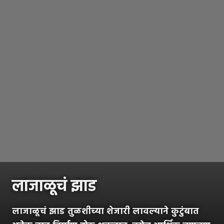
लाजाळूचं झाड
लाजाळूचं झाड तुळशीच्या शेजारी लावल्याने कुटुंबात