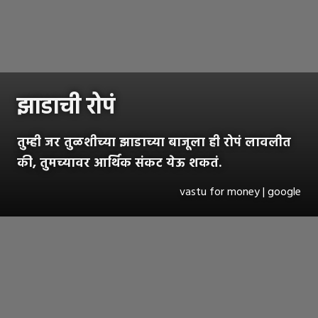
झाडाची रोपं
तुम्ही जर तुळशीच्या झाडाच्या बाजूला ही रोपं लावलीत
की, तुमच्यावर आर्थिक संकट येऊ शकतं.
vastu for money | google