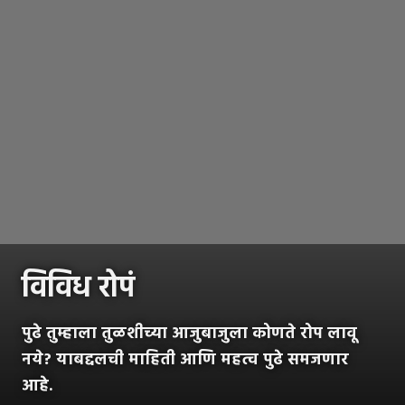
विविध रोपं
पुढे तुम्हाला तुळशीच्या आजुबाजुला कोणते रोप लावू
नये? याबद्दलची माहिती आणि महत्व पुढे समजणार
आहे.