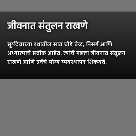
जीवनात संतुलन राखणे
सूर्यदेवाच्या रथातील सात घोडे वेळ, निसर्ग आणि
अध्यात्माचे प्रतीक आहेत. त्यांचे महत्त्व जीवनात संतुलन
राखणे आणि उर्जेचे योग्य व्यवस्थापन शिकवते.