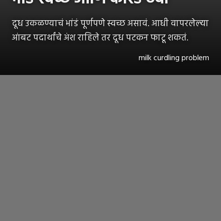
दूध उकळण्याचं भांडं पूर्णपणे स्वच्छ असावं. आधी वापरलेल्या
आंबट पदार्थांचे अंश राहिले तर दूध पटकन फाटू शकतं.
milk curdling problem