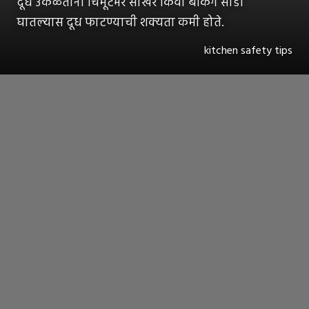
दूध उकळताना चिमूटभर साखर किंवा बेकिंग सोडा
घातल्यास दूध फाटण्याची शक्यता कमी होते.
kitchen safety tips