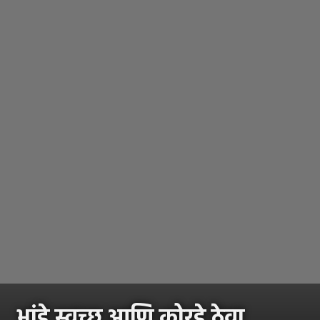
भांडे स्वच्छ आणि कोरडे ठेवा