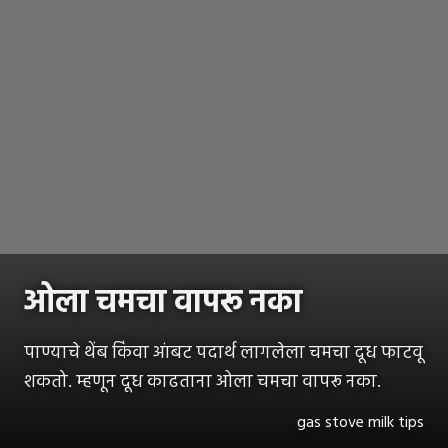
ओला चमचा वापरू नका
पाण्याचे थेंब किंवा आंबट पदार्थ लागलेला चमचा दूध फाटवू
शकतो. म्हणून दूध काढताना ओला चमचा वापरू नका.
gas stove milk tips