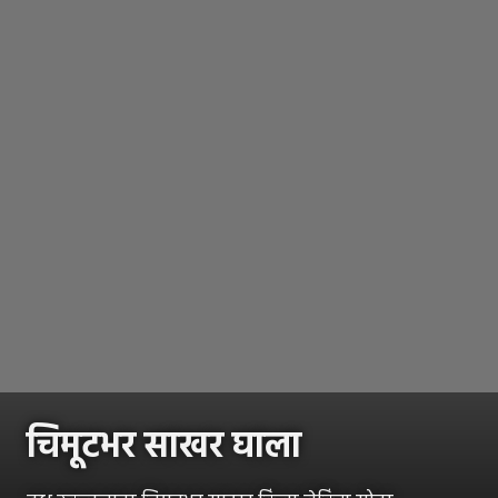
चिमूटभर साखर घाला