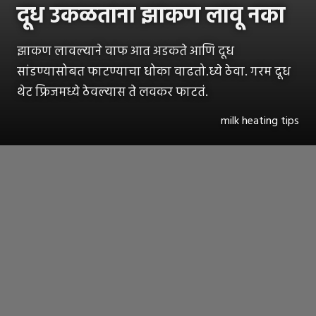
दूध उकळताना झाकण लावू नका
झाकण लावल्याने वाफ आत अडकते आणि दूध
सांडण्यासोबत फाटण्याचा धोका वाढतो.ध्ये ठेवा. गरम दूध
थेट फ्रिजमध्ये ठेवल्यास ते लवकर फाटतं.
milk heating tips