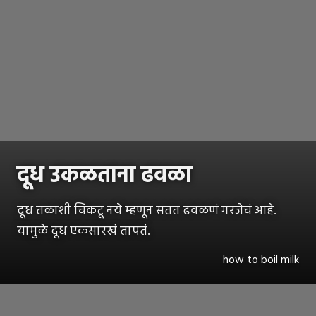
दूध उकळताना ढवळा
दूध तळाशी चिकटू नये म्हणून सतत ढवळणं गरजेचं आहे.
यामुळे दूध एकसारखं तापतं.
how to boil milk