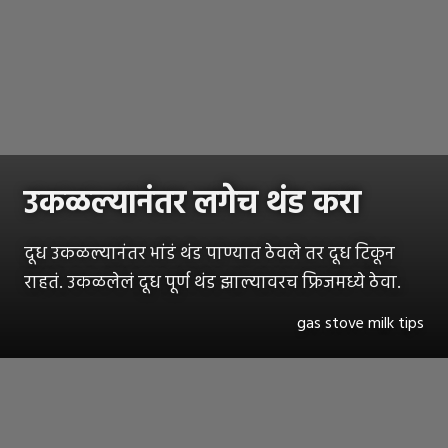
उकळल्यानंतर लगेच थंड करा
दूध उकळल्यानंतर भांडं थंड पाण्यात ठेवले तर दूध टिकून
राहतं. उकळलेलं दूध पूर्ण थंड झाल्यावरच फ्रिजमध्ये ठेवा.
gas stove milk tips