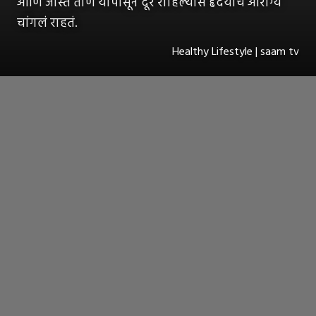
आणि जास्त ताण यापासून दूर राहिल्यास हृदयाचं आरोग्य
चांगलं राहतं.
Healthy Lifestyle | saam tv