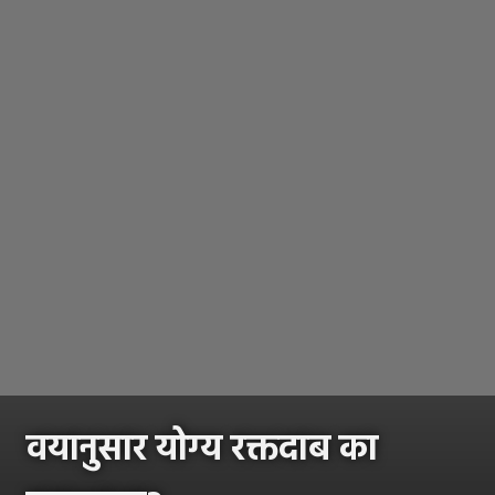
वयानुसार योग्य रक्तदाब का