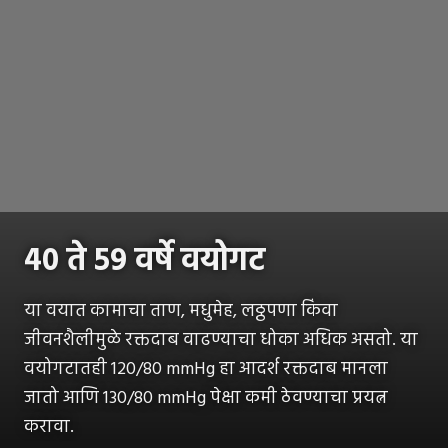
४० ते ५९ वर्षे वयोगट
या वयात कामाचा ताण, मधुमेह, लठ्ठपणा किंवा
जीवनशैलीमुळे रक्तदाब वाढण्याचा धोका अधिक असतो. या
वयोगटातही 120/80 mmHg हा आदर्श रक्तदाब मानला
जातो आणि 130/80 mmHg पेक्षा कमी ठेवण्याचा प्रयत्न
करावा.