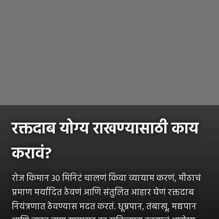
रक्तदाब योग्य राखण्यासाठी काय
करावं?
रोज किमान ३० मिनिटं चालणं किंवा व्यायाम करणं, मीठाचं
प्रमाण मर्यादित ठेवणं आणि संतुलित आहार घेणं रक्तदाब
नियंत्रणात ठेवण्यास मदत करतं. धूम्रपान, तंबाखू, मद्यपान