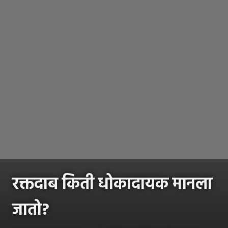
रक्तदाब किती धोकादायक मानला
जातो?