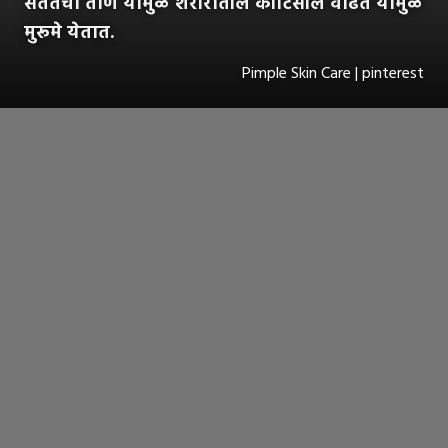
सततचा ताण यामुळे शरीरातील कॉर्टिसोल वाढते यामुळे
मुरूमे येतात.
Pimple Skin Care | pinterest