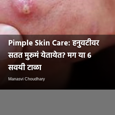
Pimple Skin Care: हनुवटीवर
सतत मुरूमं येतायेत? मग या ६
सवयी टाळा
Manasvi Choudhary