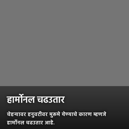
हार्मोनल चढउतार
चेहऱ्यावर हनुवटीवर मुरूमे येण्याचे कारण म्हणजे
हार्मोनल चढउतार आहे.