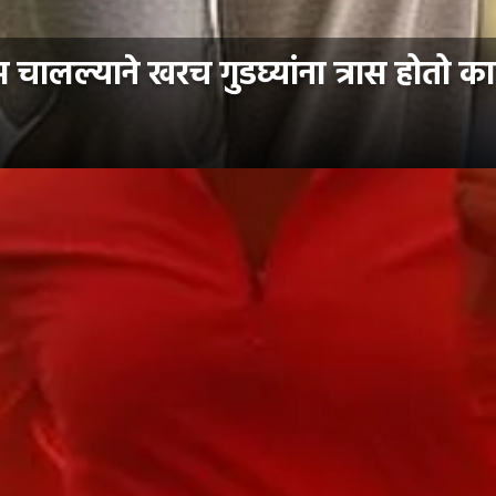
 चालल्याने खरच गुडघ्यांना त्रास होतो क