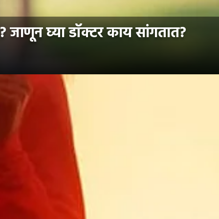
ा? जाणून घ्या डॉक्टर काय सांगतात?