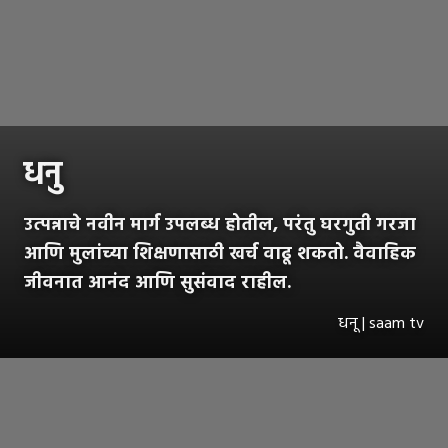
धनु
उत्पन्नाचे नवीन मार्ग उपलब्ध होतील, परंतु घरगुती गरजा
आणि मुलांच्या शिक्षणासाठी खर्च वाढू शकतो. वैवाहिक
जीवनात आनंद आणि सुसंवाद राहील.
धनू | saam tv