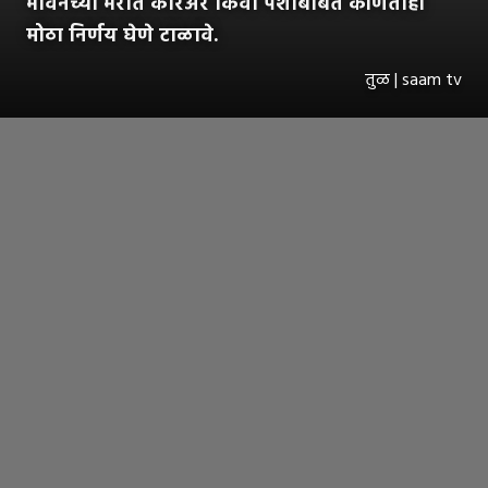
भावनेच्या भरात करिअर किंवा पैशांबाबत कोणताही
मोठा निर्णय घेणे टाळावे.
तुळ | saam tv