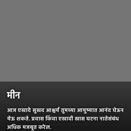
मीन
आज एखादे सुखद आश्चर्य तुमच्या आयुष्यात आनंद घेऊन
येऊ शकते. प्रवास किंवा एखादी खास घटना नातेसंबंध
अधिक मजबूत करेल.