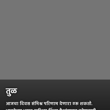
तुळ
आजचा दिवस संमिश्र परिणाम देणारा ठरू शकतो.