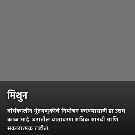
मिथुन
दीर्घकालीन गुंतवणुकीचे नियोजन करण्यासाठी हा उत्तम
काळ आहे. घरातील वातावरण अधिक आनंदी आणि
सकारात्मक राहील.