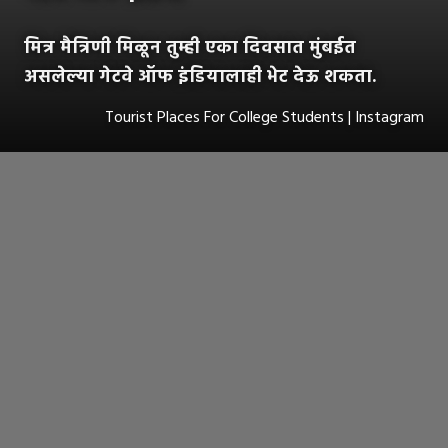
मित्र मैत्रिणी मिळून तुम्ही एका दिवसात मुंबईत
असलेल्या गेटवे ऑफ इंडियालाही भेट देऊ शकता.
Tourist Places For College Students | Instagram