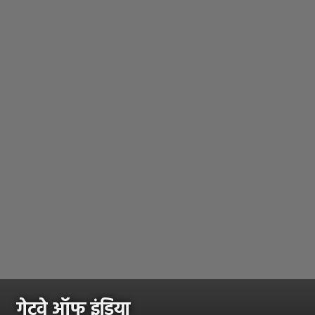
गेटवे ऑफ इंडिया