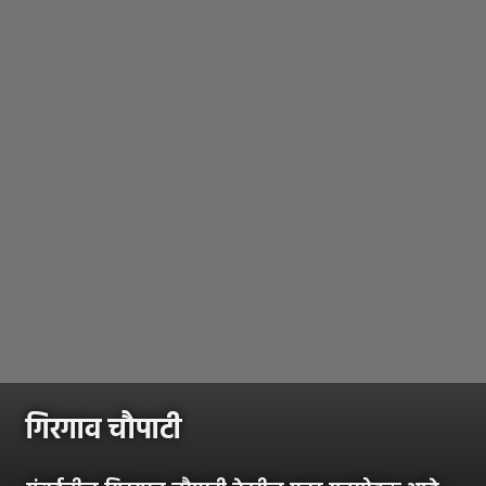
गिरगाव चौपाटी