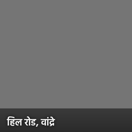
हिल रोड, वांद्रे