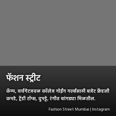
फॅशन स्ट्रीट
कॅम्प, चर्चगेटजवळ कॉलेज गोईंग गर्ल्ससाठी बजेट फ्रेंडली
कपडे, ट्रेंडी टॉप्स, दुपट्टे, रंगीत बांगड्या मिळतील.
Fashion Street Mumbai | Instagram