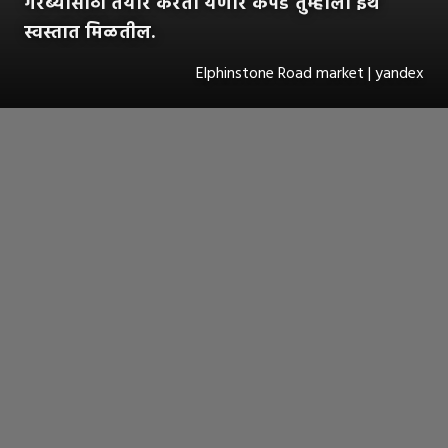
गरब्यासाठी तयार करता येणारे कपडे तुम्हाला ईथे
स्वस्तात मिळतील.
Elphinstone Road market | yandex