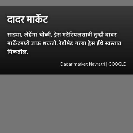
दादर मार्केट
साड्या, लेहेंगा-चोळी, ड्रेस मटेरियलसाठी तुम्ही दादर
मार्केटमध्ये जाऊ शकतो. रेडीमेड गरबा ड्रेस ईथे स्वस्तात
मिळतील.
Dadar market Navratri | GOOGLE