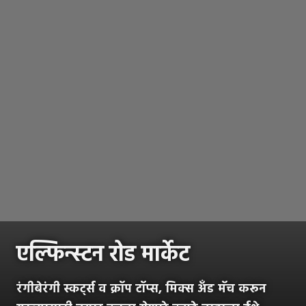
एल्फिन्स्टन रोड मार्केट
रंगीबेरंगी स्कर्ट्स व क्रॉप टॉप्स, मिक्स अँड मॅच करून