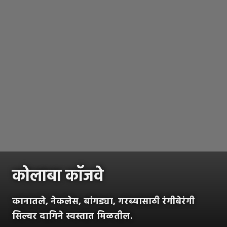
कोलाबा कॉजवे
कानातले, नेकलेस, बांगड्या, गरब्यासाठी रंगीबेरंगी
सिल्वर दागिने स्वस्तात मिळतील.