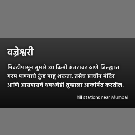
वज्रेश्वरी
भिवंडीपासून सुमारे 30 किमी अंतरावर ठाणे जिल्ह्यात
गरम पाण्याचे कुंड पाहू शकता. तसेच प्राचीन मंदिर
आणि आसपासचे धबधबेही तुम्हाला आकर्षित करतील.
hill stations near Mumbai