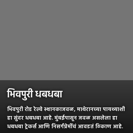
भिवपुरी धबधबा
भिवपुरी रोड रेल्वे स्थानकाजवळ, माथेरानच्या पायथ्याशी
हा सुंदर धबधबा आहे. मुंबईपासून जवळ असलेला हा
धबधबा ट्रेकर्स आणि निसर्गप्रेमींचं आवडतं ठिकाण आहे.