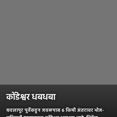
कोंडेश्वर धबधबा
बदलापूर पूर्वेकडून जवळपास 6 किमी अंतरावर भोज-