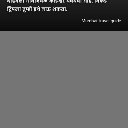
दहिवली गावाजवळ कोंडेश्वर धबधबा आहे. विकेंड
ट्रिपला तुम्ही इथे जाऊ शकता.
Mumbai travel guide