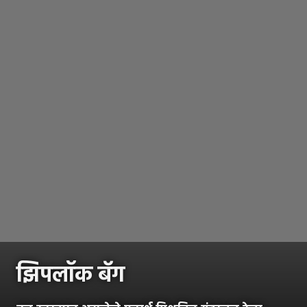
झिपलॉक बॅग