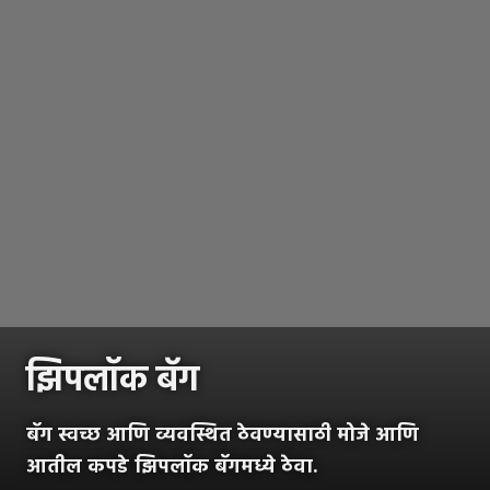
झिपलॉक बॅग
बॅग स्वच्छ आणि व्यवस्थित ठेवण्यासाठी मोजे आणि
आतील कपडे झिपलॉक बॅगमध्ये ठेवा.