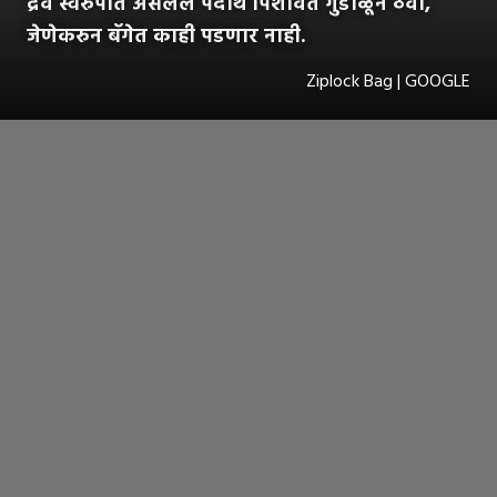
द्रव स्वरुपात असलेले पदार्थ पिशवित गुंडाळून ठेवा,
जेणेकरुन बॅगेत काही पडणार नाही.
Ziplock Bag | GOOGLE