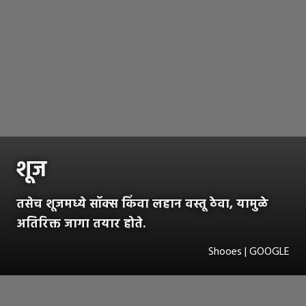
शूज
तसेच शूजमध्ये सॉक्स किंवा लहान वस्तू ठेवा, यामुळे
अतिरिक्त जागा तयार होते.
Shooes | GOOGLE