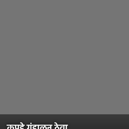
कपडे गुंडाळून ठेवा