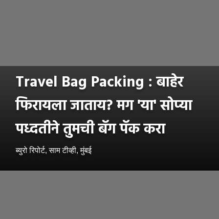
Travel Bag Packing : बाहेर
फिरायला जाताय? मग 'या' सोप्या
पध्दतीने तुमची बॅग पॅक करा
ब्युरो रिपोर्ट, साम टीव्ही, मुंबई