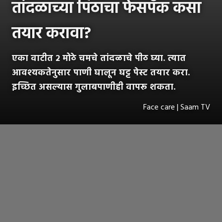
तांदळाच्या पिठाचा फेसपॅक कसा
तयार करावा?
एका वाटीत २ मोठे चमचे तांदळाचे पीठ घ्या. त्यात
आवश्यकतेनुसार पाणी घालून घट्ट पेस्ट तयार करा.
इच्छित असल्यास गुलाबपाणीही वापरू शकता.
Face care | Saam TV