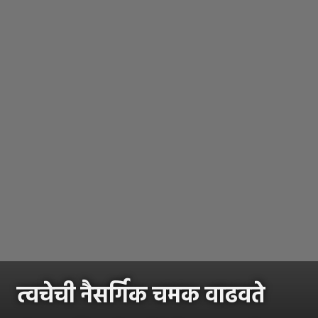
त्वचेची नैसर्गिक चमक वाढवते