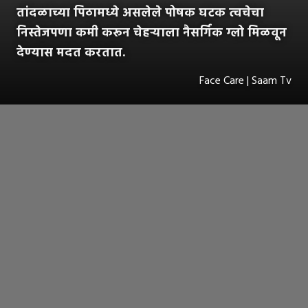
तांदळाच्या पिठामध्ये असलेले पोषक घटक त्वचेचा
निस्तेजपणा कमी करून चेहऱ्याला नैसर्गिक ग्लो मिळवून
देण्यास मदत करतात.
Face Care | Saam Tv