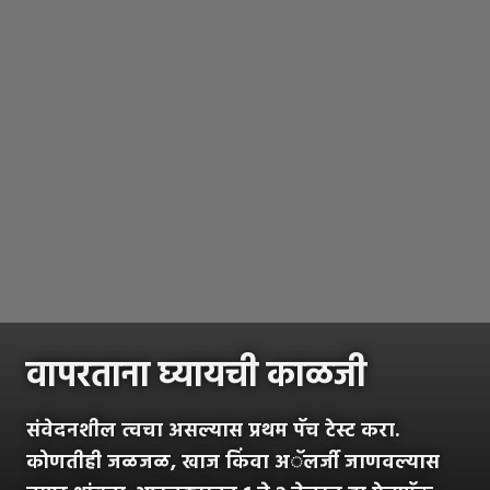
वापरताना घ्यायची काळजी
संवेदनशील त्वचा असल्यास प्रथम पॅच टेस्ट करा.
कोणतीही जळजळ, खाज किंवा अॅलर्जी जाणवल्यास