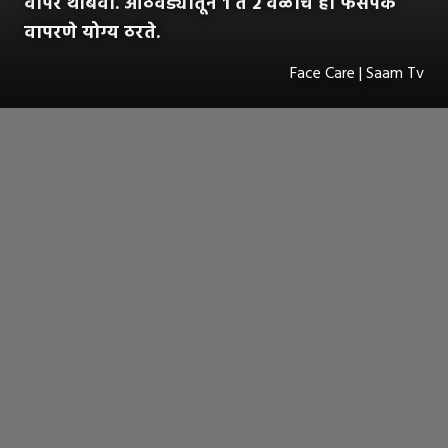
वापर थांबवा. आठवड्यातून 1 ते 2 वेळाच हा फेसपॅक
वापरणे योग्य ठरते.
Face Care | Saam Tv