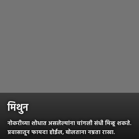
मिथुन
नोकरीच्या शोधात असलेल्यांना चांगली संधी मिळू शकते.
प्रवासातून फायदा होईल, बोलताना नम्रता राखा.