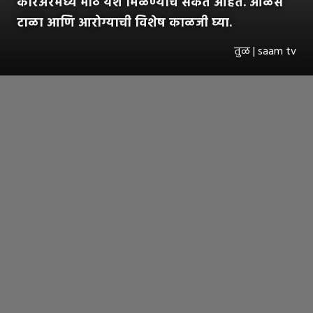
करिअरमध्ये मोठे यश मिळण्याचे संकेत आहेत. आळस
टाळा आणि आरोग्याची विशेष काळजी घ्या.
तुळ | saam tv