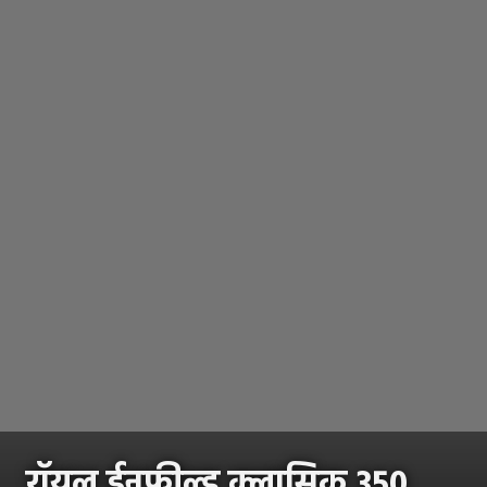
रॉयल ईनफील्ड क्लासिक 350