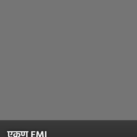
एकूण EMI