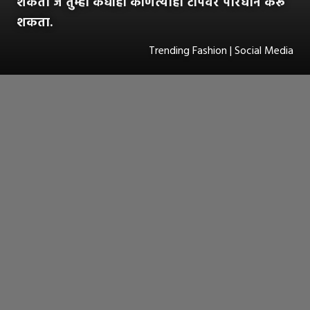
शकता जे तुम्ही कधीही कोणत्याही टॉपवर परिधान करू
शकता.
Trending Fashion | Social Media