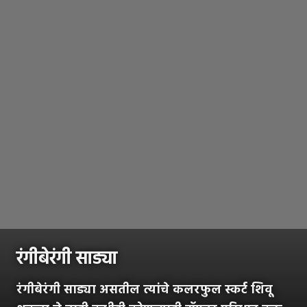
रंगीबेरंगी साड्या
रंगीबेरंगी साड्या असतील त्यांचे कलरफुल स्कर्ट शिवू