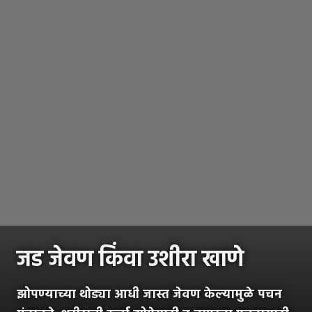
जड जेवण किंवा उशीरा खाणे
झोपण्याच्या थोड्या आधी जास्त जेवण केल्यामुळे पचन