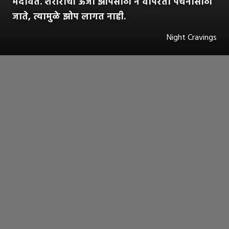
मंदावते. शरीराची ऊर्जा झोपेसाठी न वापरता पचनासाठी
जाते, त्यामुळे झोप लागत नाही.
Night Cravings