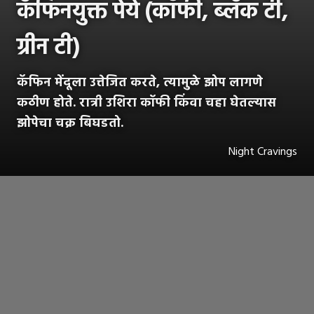
कॅफिनयुक्त पेये (कॉफी, ब्लॅक टी,
ग्रीन टी)
कॅफिन मेंदूला उत्तेजित करते, त्यामुळे झोप लागणे
कठीण होते. रात्री उशिरा कॉफी किंवा चहा घेतल्यास
झोपेचा चक्र बिघडतो.
Night Cravings