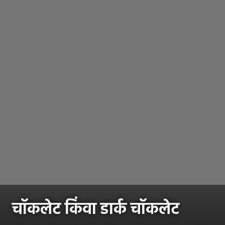
चॉकलेट किंवा डार्क चॉकलेट