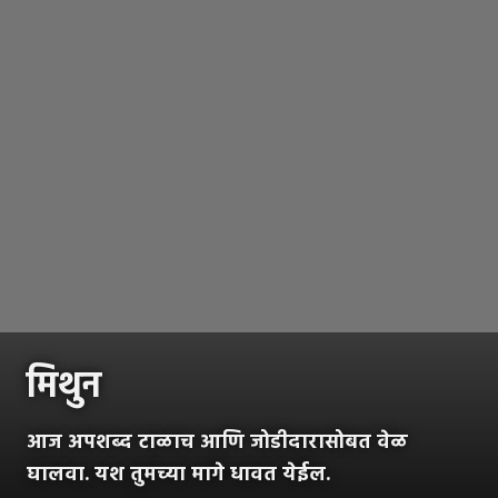
मिथुन
आज अपशब्द टाळाच आणि जोडीदारासोबत वेळ
घालवा. यश तुमच्या मागे धावत येईल.