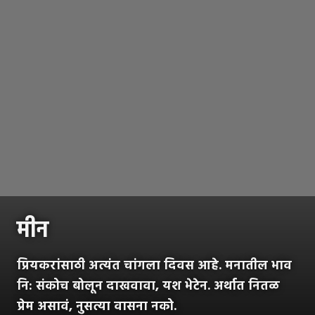
मीन
प्रियकरांसाठी अत्यंत चांगला दिवस आहे. मनातील भाव
नि: संकोच बोलून दाखवावा, यश भेटेन. अर्थात नितळ
प्रेम असावं, नुसत्या वासना नको.