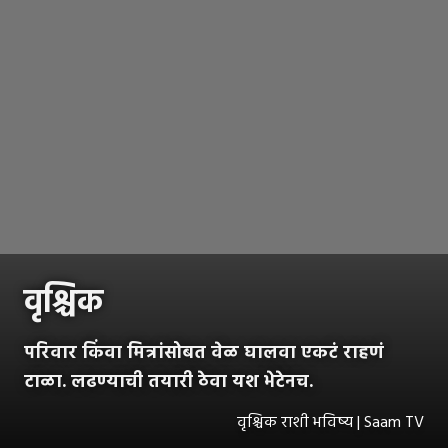
वृश्चिक
परिवार किंवा मित्रांसोबत वेळ घालवा एकटं राहणं
टाळा. लढण्याची तयारी ठेवा यश भेटेनच.
वृश्चिक राशी भविष्य | Saam TV