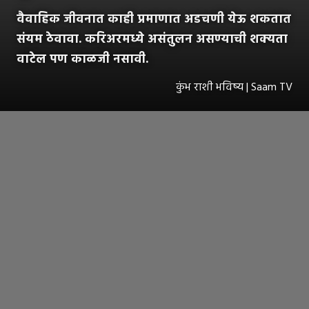
वैवाहिक जीवनात काही प्रमाणात अडचणी येऊ शकतात
संयम ठेवावा. करिअरमध्ये असंतुलन असण्याची शक्यता
वाटेल पण काळजी नसावी.
कुंभ राशी भविष्य | Saam TV