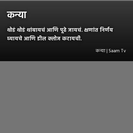
कन्या
थोडं थोडं थांबायचं आणि पूढे जायचं. क्षणांत निर्णय
घ्यायचे आणि डील क्लोज करायची.
कन्या | Saam Tv